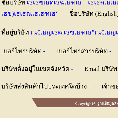
ชื่อบริษัท
เธเธฃเธดเธฉเธฑเธ—เธเธดเธเธ
เธข)เธเธณเธเธฑเธ”
ชื่อบริษัท (English
ที่อยู่บริษัท
เน€เธญเธฒเธฃเธฑเธ”เน€เธญเ
เบอร์โทรบริษัท
-
เบอร์โทรสารบริษัท
บริษัทตั้งอยู่ในเขตจังหวัด
-
Email บริษั
บริษัทส่งสินค้าไปประเทศใดบ้าง
-
เจ้าข