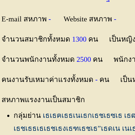
E-mail สหภาพ
-
Website สหภาพ
-
จำนวนสมาชิกทั้งหมด
1300
คน เป็นหญิ
จำนวนพนักงานทั้งหมด
2500
คน พนักงา
คนงานรับเหมาค่าแรงทั้งหมด
-
คน เป็น
สหภาพแรงงานเป็นสมาชิก
กลุ่มย่าน
เธเธฅเธธเนเธกเธชเธซเธ เธฒเ
เธชเธธเธเธชเธงเธฑเธชเธ”เธดเน เน