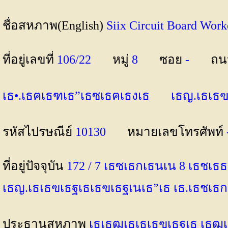
ชื่อสหภาพ(English)
Siix Circuit Board W
ที่อยู่เลขที่
106/22
หมู่
8
ซอย
-
ถ
เธ•.เธฅเธฑเธ”เธซเธฅเธงเธ
เธญ.เธเธ
รหัสไปรษณีย์
10130
หมายเลขโทรศัพท์
ที่อยู่ปัจจุบัน
172 / 7 เธซเธกเธนเน 8 เธชเธธ
เธญ.เธเธฃเธฐเธเธฃเธฐเนเธ”เธ เธ.เ
ประธานสหภาพ
เธเธฒเธเธเธฃเธฐเธ เธ