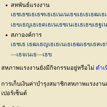
สหพันธ์แรงงาน
เธชเธซเธเธฑเธเธเนเนเธฃเธเธเธฒเธ
เธฃเธญเธเธดเธเนเธซเนเธเธเธฃเธ
สภาองค์การ
เธชเธ เธฒเธญเธเธเนเธเธฒเธฃเธฅเธนเธ
—เธจเนเธ—เธข
สหภาพแรงงานยังมีกิจกรรมอยู่หรือไม่
ดำเ
การเก็บเงินค่าบำรุงสมาชิกสหภาพแรงงานเป็
เปอร์เซ็นต์