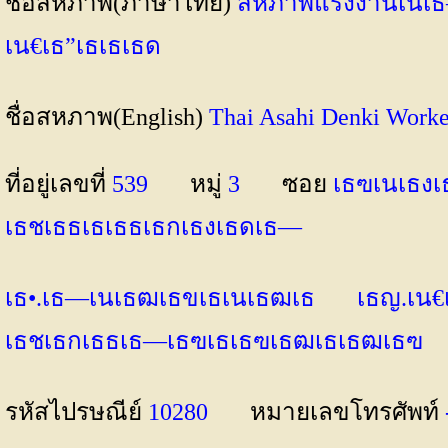
ชื่อสหภาพ(ภาษาไทย)
สหภาพแรงงานเนเ
เน€เธ”เธเธเธด
ชื่อสหภาพ(English)
Thai Asahi Denki Wo
ที่อยู่เลขที่
539
หมู่
3
ซอย
เธฃเนเธง
เธชเธธเธเธธเธกเธงเธดเธ—
เธ•.เธ—เนเธฒเธขเธเนเธฒเธ
เธญ.เน
เธชเธกเธธเธ—เธฃเธเธฃเธฒเธเธฒเธ
รหัสไปรษณีย์
10280
หมายเลขโทรศัพท์