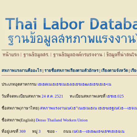
สหภาพแรงงานคืออะไร
|
รายชื่อสหภาพเรียงตามตัวอักษร
|
เรียงตามจังหวัด
|
เรี
ประเภทอุตสาหกรรม
เธเธดเนเธเธชเนเธงเธเธขเธฒเธเธขเธเธ•เน
วันที่จดทะเบียนสหภาพ
24 ส.ค. 2521
ทะเบียนสหภาพเลขที่
เธชเธ.025
ชื่อสหภาพ(ภาษาไทย)
สหภาพแรงงานเน€เธ”เนเธเนเธเน เธเธฃเธฐเน€เธ—เธจเ
ชื่อสหภาพ(English)
Denso Thailand Workers Union
ที่อยู่เลขที่
369
หมู่
3
ซอย
-
ถนน
เน€เธ—เธเธฒเธฃเธฑเธเธฉเน