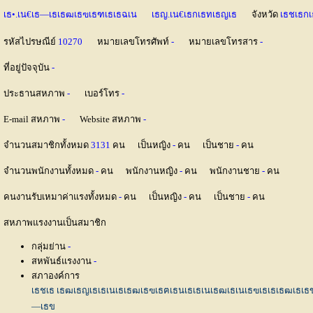
เธ•.เน€เธ—เธเธฒเธฃเธฑเธเธฉเน
เธญ.เน€เธกเธทเธญเธ
จังหวัด
เธชเธก
รหัสไปรษณีย์
10270
หมายเลขโทรศัพท์
-
หมายเลขโทรสาร
-
ที่อยู่ปัจจุบัน
-
ประธานสหภาพ
-
เบอร์โทร
-
E-mail สหภาพ
-
Website สหภาพ
-
จำนวนสมาชิกทั้งหมด
3131
คน เป็นหญิง
-
คน เป็นชาย
-
คน
จำนวนพนักงานทั้งหมด
-
คน พนักงานหญิง
-
คน พนักงานชาย
-
คน
คนงานรับเหมาค่าแรงทั้งหมด
-
คน เป็นหญิง
-
คน เป็นชาย
-
คน
สหภาพแรงงานเป็นสมาชิก
กลุ่มย่าน
-
สหพันธ์แรงงาน
-
สภาองค์การ
เธชเธ เธฒเธญเธเธเนเธเธฒเธฃเธฅเธนเธเธเนเธฒเธเนเธฃเธเธเธฒเธเธ
—เธข