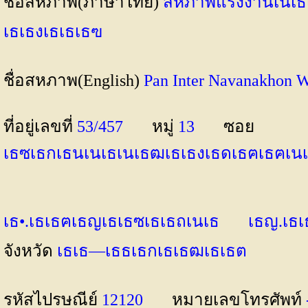
ชื่อสหภาพ(ภาษาไทย)
สหภาพแรงงานเนเธเ
เธเธงเธเธเธฃ
ชื่อสหภาพ(English)
Pan Inter Navanakhon
ที่อยู่เลขที่
53/457
หมู่
13
ซอย
เธซเธกเธนเนเธเนเธฒเธเธงเธดเธฅเธฅเน
เธ•.เธเธฅเธญเธเธซเธเธถเนเธ
เธญ.เธ
จังหวัด
เธเธ—เธธเธกเธเธฒเธเธต
รหัสไปรษณีย์
12120
หมายเลขโทรศัพท์