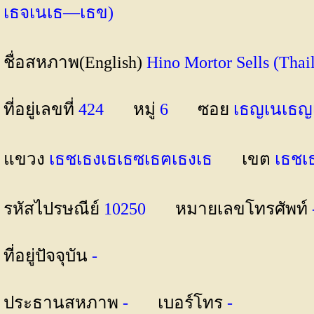
เธจเนเธ—เธข)
ชื่อสหภาพ(English)
Hino Mortor Sells (Th
ที่อยู่เลขที่
424
หมู่
6
ซอย
เธญเนเธญ
แขวง
เธชเธงเธเธซเธฅเธงเธ
เขต
เธชเ
รหัสไปรษณีย์
10250
หมายเลขโทรศัพท์
ที่อยู่ปัจจุบัน
-
ประธานสหภาพ
-
เบอร์โทร
-