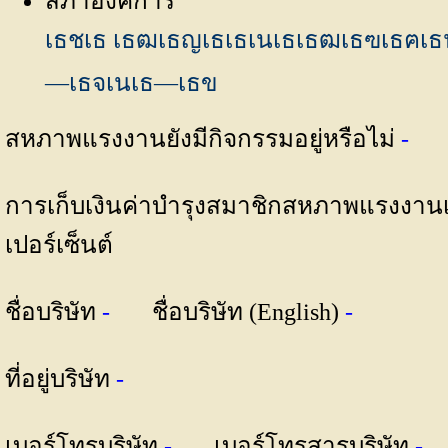
สภาองค์การ
เธชเธ เธฒเธญเธเธเนเธเธฒเธฃเธฅเธนเ
—เธจเนเธ—เธข
สหภาพแรงงานยังมีกิจกรรมอยู่หรือไม่
-
การเก็บเงินค่าบำรุงสมาชิกสหภาพแรงงานเป็
เปอร์เซ็นต์
ชื่อบริษัท
-
ชื่อบริษัท (English)
-
ที่อยู่บริษัท
-
เบอร์โทรบริษัท
-
เบอร์โทรสารบริษัท