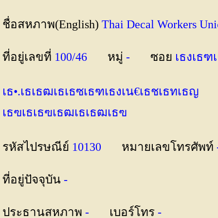
ชื่อสหภาพ(English)
Thai Decal Workers 
ที่อยู่เลขที่
100/46
หมู่
-
ซอย
เธงเธฑเ
เธ•.เธเธฒเธเธซเธฑเธงเน€เธชเธทเธญ
เธฃเธเธฃเธฒเธเธฒเธฃ
รหัสไปรษณีย์
10130
หมายเลขโทรศัพท์
ที่อยู่ปัจจุบัน
-
ประธานสหภาพ
-
เบอร์โทร
-