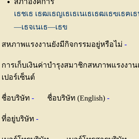
สภาองค์การ
เธชเธ เธฒเธญเธเธเนเธเธฒเธฃเธฅเธนเ
—เธจเนเธ—เธข
สหภาพแรงงานยังมีกิจกรรมอยู่หรือไม่
-
การเก็บเงินค่าบำรุงสมาชิกสหภาพแรงงานเป็
เปอร์เซ็นต์
ชื่อบริษัท
-
ชื่อบริษัท (English)
-
ที่อยู่บริษัท
-