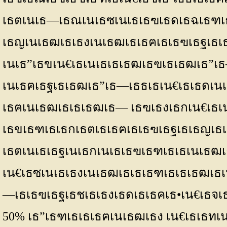
เธตเนเธ—เธณเนเธซเนเธเธฃเธดเธฉเธฑเธ—เ
เธญเนเธฒเธเธงเนเธฒเธเธฅเธเธฃเธฐเธ
เนเธ”เธขเน€เธเนเธเธเธฒเธฃเธเธฒเธ”เธ
เนเธฅเธฐเธเธฒเธ”เธ—เธธเธเน€เธเธดเนเ
เธฅเนเธฒเธเธเธฒเธ— เธฃเธงเธกเน€เธเ
เธขเธฑเธเธกเธตเธเธฅเธเธฃเธฐเธเธญเธ
เธตเนเธเธฐเนเธกเนเธเธฃเธฑเธเธเนเธฒเ
เน€เธซเนเธเธงเนเธฒเธเธเธฑเธเธเธฒเ
—เธเธฃเธฐเธชเธเธงเธดเธเธคเธ•เน€เธจเธฃเธ
50% เธ”เธฑเธเธเธฅเนเธฒเธง เน€เธเธทเน