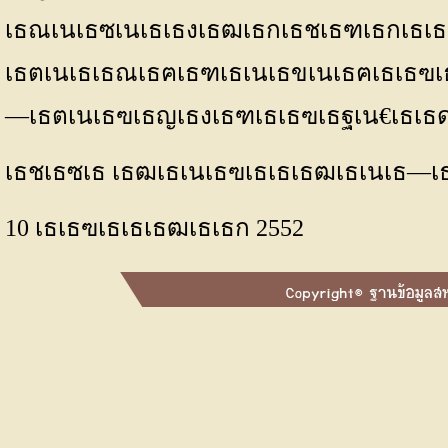
เธณเนเธซเนเธเธงเธฒเธกเธชเธฑเธกเธเธ
เธตเนเธเธณเธฅเธฑเธเนเธขเนเธฅเธเธฃเ
—เธตเนเธฃเธญเธงเธฑเธเธฃเธฐเน€เธเธดเ
เธชเธซเธ เธฒเธเนเธฃเธเธเธฒเธเนเธ
10 เธเธฃเธเธเธฒเธเธก 2552