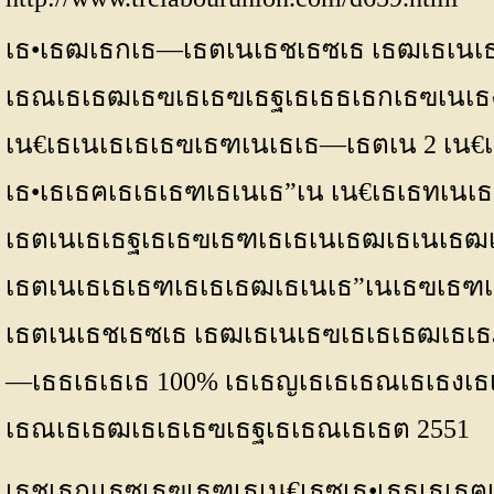
เธ•เธฒเธกเธ—เธตเนเธชเธซเธ เธฒเธเนเธ
เธณเธเธฒเธฃเธเธฃเธฐเธเธธเธกเธฃเนเธง
เน€เธเนเธเธเธฃเธฑเนเธเธ—เธตเน 2 เ
เธ•เธเธฅเธเธเธฑเธเนเธ”เน เน€เธเธท
เธตเนเธเธฐเธเธฃเธฑเธเธเนเธฒเธเนเธฒ
เธตเนเธเธเธฑเธเธเธฒเธเนเธ”เนเธฃเ
เธตเนเธชเธซเธ เธฒเธเนเธฃเธเธเธฒเธเธ
—เธธเธเธเธ 100% เธเธญเธเธเธณเธเธงเ
เธณเธเธฒเธเธเธฃเธฐเธเธณเธเธต 2551
เธชเธณเธซเธฃเธฑเธเน€เธซเธ•เธธเธเธฅเธ