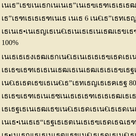
เนเธ”เธขเนเธกเนเนเธ”เนเธฃเธฑเธเธเธ
เธ”เธฑเธเธเธฑเนเธ เนเธ 6 เน€เธ”เธ
เธเนเธ•เนเธญเธเน€เธเนเธเธเนเธฒเธขเ
100%
เนเธเธเธงเธฒเธกเน€เธเนเธเธเธฃเธดเ
เธเธฃเธฑเธเธเนเธฒเธเนเธฒเธเธเธฃเธฐ
เน€เธเธตเธขเธเน€เธ”เธทเธญเธเธฅเธฐ 8
เธเธฃเธฑเธเนเธซเนเธเธเธฑเธเธเธฒเธ
เธเธฐเธเนเธฒเธขเน€เธเธดเธเน€เธเธดเน
เนเธ•เนเธเธ“เธฐเธเธตเนเธเธฃเธดเธฉเธ
เธ•เนเธญเธเธเนเธฒเธขเน€เธเธดเธเน€เธ