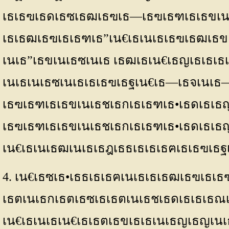
เธเธฃเธดเธซเธฒเธฃเธ—เธฃเธฑเธเธขเนเธ
เธเธฒเธฃเธเธฑเธ”เน€เธเนเธเธฃเธฒเธข
เนเธ”เธขเนเธซเนเธ เธฒเธเน€เธญเธเธเธ
เนเธเนเธซเนเธเธเธฃเธฐเน€เธ—เธจเนเ
เธฃเธฑเธเธขเนเธชเธกเธเธฑเธ•เธดเธเธญเ
เธฃเธฑเธเธขเนเธชเธกเธเธฑเธ•เธดเธเธญ
เน€เธเนเธฒเนเธเธฎเธธเธเธเธฅเธเธฃเธฐเ
4. เน€เธซเธ•เธธเธเธฅเนเธเธเธฒเธฃเธเธ
เธตเนเธกเธตเธซเธเธตเนเธชเธดเธเธเธณเ
เน€เธเนเธเน€เธเธตเธขเธเธเนเธญเธญเน