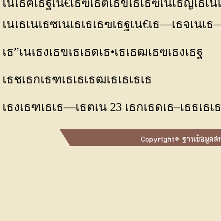
เนเธฅเธฐเน€เธฃเธตเธขเธเธฃเนเธญเธเน
เนเธเนเธซเนเธเธเธฃเธฐเน€เธ—เธจเนเ
เธ”เนเธงเธขเธเธดเธ•เธเธฒเธฃเธงเธฐ
เธชเธกเธฑเธเธเธฒเธเธเธเธ
เธงเธฑเธเธ—เธตเน 23 เธกเธดเธ–เธธเธเธ