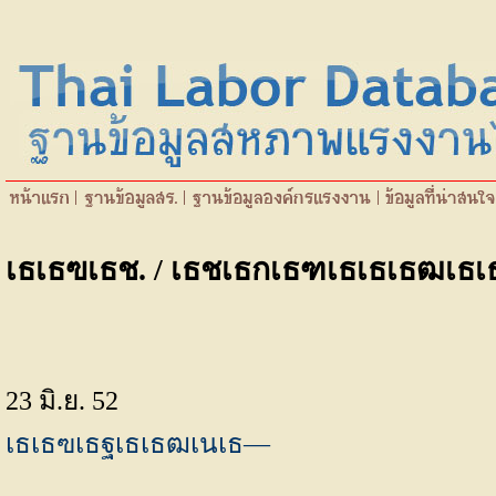
เธเธฃเธช. / เธชเธกเธฑเธเธเธฒเธ
23 มิ.ย. 52
เธเธฃเธฐเธเธฒเนเธ—