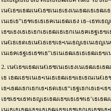
เน€เธฃเธฒเน€เธซเนเธเธงเนเธฒเธเธฒเธ
เนเธเธ”เธฑเธเธเธฅเนเธฒเธง เธ–เธทเธญ
เธฃเธงเธเธเธกเธเธฒเธเธกเนเธฅเธฐเธฃเ
เน€เธเธดเธเน€เธเธขเธ•เนเธญเธเนเธญเ
เนเธฅเธฐเธเธฑเธ”เธเนเธฒเธเธเธฒเธฃ
2. เน€เธฃเธฒเน€เธซเนเธเธงเนเธฒเธเธฒ
เธ เธฒเธขเนเธ•เนเธเธฒเธฃเธเธณเน€เธช
เธ•เธฒเธกเธกเธ•เธดเธเธ“เธฐเธกเธเธ•เธฃเ
เธซเธฃเธทเธญเธเธฒเธฃเธเธฑเธ’เธเธฒเธเธ
เนเธเธเธฒเธฃเธเธฒเธขเธชเธกเธเธฑเธ•เ