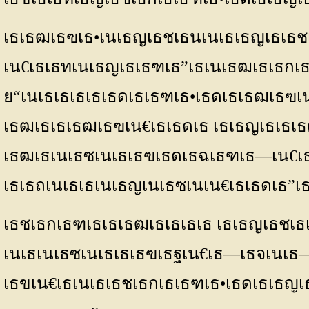
เธเธฒเธฃเธ•เนเธญเธชเธนเนเธเธญเธเธช
เน€เธเธทเนเธญเธเธฑเธ”เธเนเธฒเธเธก
ย“เนเธเธเธเธเธดเธเธฑเธ•เธดเธเธฒเธ
เธฒเธเธเธฒเธฃเน€เธเธดเธ เธเธญเธเธ
เธฒเธเนเธซเนเธเธฃเธดเธฉเธฑเธ—เน€เธญเ
เธเธถเนเธเธเนเธญเนเธซเนเน€เธเธดเธ”เ
เธชเธกเธฑเธเธเธฒเธเธเธเธ เธเธญเธช
เนเธเนเธซเนเธเธเธฃเธฐเน€เธ—เธจเนเ
เธขเน€เธเนเธเธชเธกเธเธฑเธ•เธดเธเธญเธ