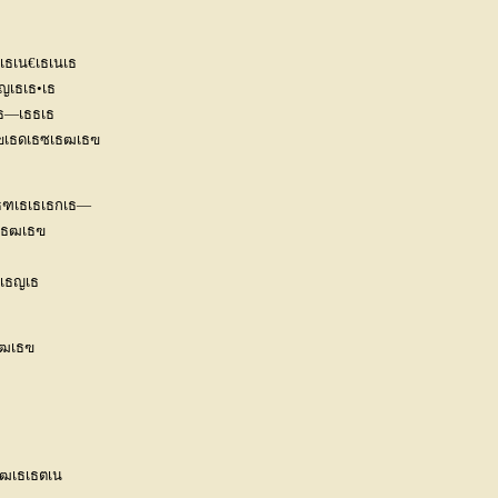
เน€เธเนเธ
ญเธเธ•เธ
เธ—เธธเธ
เธฃเธดเธซเธฒเธฃ
ธฑเธเธเธกเธ—
ธเธฒเธฃ
€เธญเธ
เธฒเธฃ
ฒเธเธตเน