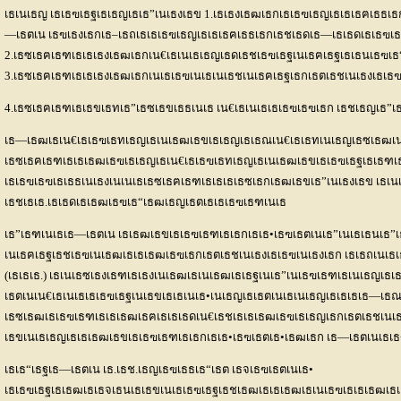
เธเนเธญ เธเธฃเธฐเธเธญเธเธ”เนเธงเธข 1.เธเธงเธฒเธกเธเธฃเธญเธเธเธฅเธธ
—เธตเน เธฃเธงเธกเธ–เธถเธเธเธฃเธญเธเธเธฅเธธเธกเธชเธดเธ—เธเธดเธเธฃเธฐเน
2.เธซเธฅเธฑเธเธเธงเธฒเธกเน€เธเนเธเธญเธดเธชเธฃเธฐเนเธฅเธฐเธเธนเธฃเธ
3.เธซเธฅเธฑเธเธเธงเธฒเธกเนเธเธฃเนเธเนเธชเนเธฅเธฐเธกเธตเธชเนเธงเธเธฃเน
4.เธซเธฅเธฑเธเธขเธทเธ”เธซเธขเธธเนเธ เน€เธเนเธเธเธฃเธฃเธก เธชเธญเธ”เธ
เธ—เธฒเธเน€เธเธฃเธทเธญเธเนเธฒเธขเธเธญเธเธณเน€เธเธทเนเธญเธซเธฒเน
เธซเธฅเธฑเธเธเธฒเธฃเธเธญเธเน€เธเธฃเธทเธญเธเนเธฒเธขเธเธฃเธฐเธเธฑเธเธ
เธเธฃเธฃเธเธธเนเธงเนเนเธเธซเธฅเธฑเธเธเธเธซเธกเธฒเธขเธ”เนเธงเธข เธเนเ
เธชเธเธ.เธเธดเธเธฒเธฃเธ“เธฒเธญเธตเธเธเธฃเธฑเนเธ
เธ”เธฑเนเธเธ—เธตเน เธเธฒเธขเธเธฃเธฑเธเธกเธเธ•เธฃเธตเนเธ”เนเธเธนเ
เนเธฅเธฐเธชเธฃเนเธฒเธเธเธฒเธฃเธกเธตเธชเนเธงเธเธฃเนเธงเธก เธเธถเนเธ
(เธเธเธ.) เธเนเธซเธงเธฑเธเธงเนเธฒเธเนเธฒเธเธฐเนเธ”เนเธฃเธฑเธเนเธ
เธตเนเน€เธเนเธเธเธฃเธฐเนเธขเธเธเนเธ•เนเธญเธเธตเนเธเนเธญเธเธเธเธ—
เธซเธฒเธเธฃเธฑเธเธเธฒเธฅเธเธเธดเน€เธชเธเธเธฒเธฃเธเธญเธกเธตเธชเนเธงเ
เธขเนเธเธญเธเธเธฒเธขเธเธฃเธฑเธเธกเธเธ•เธฃเธตเธ•เธฒเธก เธ—เธตเนเธเธ
เธเธ“เธฐเธ—เธตเน เธ.เธช.เธญเธฃเธธเธ“เธต เธจเธฃเธตเนเธ•
เธเธฃเธฐเธเธฒเธเธจเธนเธเธขเนเธเธฃเธฐเธชเธฒเธเธเธฒเธเนเธฃเธเธเธฒเธ