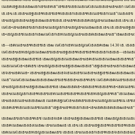
เนเธฅเธฐเธเธงเธฒเธกเธขเธทเธ”เธซเธขเธธเนเธเน€เธเนเธเธเธฃเธฃเธก เน€เธเน
เธ.เธฃ.เธ.เธเธฃเธฐเธเธฑเธเธชเธฑเธเธเธกเธเธเธฑเธเนเธซเธกเนเธ”เนเธงเธข
เธฃเธญเธเธเธฃเธฐเธเธฒเธเธชเธเธ.เธฃเธฑเธเธเธฅเธญเธฃเนเธฒเธเธ.เธฃ.เธ
เน€เธ•เธฃเธตเธขเธกเธเธฃเนเธญเธกเธฃเธญเธฃเนเธฒเธเธ.เธฃ.เธ.เธเธฃเธฐเธเธ
เธ•เธญเธเธชเนเธเธกเธฒเน€เธกเธทเนเธญเนเธฃเธเธดเธเธฒเธฃเธ“เธฒเธเธฃเ
เธ—เธตเนเธฃเธฑเธเธชเธ เธฒ เน€เธกเธทเนเธญเน€เธงเธฅเธฒ 14.30 เธ. เธงเธ
เน€เธเธฃเธทเธญเธเนเธฒเธขเธเธฃเธฐเธเธฑเธเธชเธฑเธเธเธกเธเธเธ—เธณเธเธฒเ
เธเธฃเธฐเธเธฒเธเธชเธ เธฒเธญเธเธเนเธเธฒเธฃเธฅเธนเธเธเนเธฒเธเธเธฑเธ
เนเธเนเน€เธ•เธตเธข เธฃเธญเธเธเธฃเธฐเธเธฒเธเธเธ“เธฐเธเธฃเธฃเธกเธเธฒ
เธจเธฃเธตเนเธ• เธเธฃเธฐเธเธฒเธเธจเธนเธเธขเนเธเธฃเธฐเธชเธฒเธเธเธฒเธเน
เนเธ”เนเน€เธเนเธฒเธเธเธเธฒเธขเธชเธธเธฃเธเธฑเธข เน€เธฅเธตเนเธขเธเธ
เธฃเธญเธเธเธฃเธฐเธเธฒเธเธชเธ เธฒเธเธดเธ•เธดเธเธฑเธเธเธฑเธ•เธดเนเธซเ
เธเธฃเนเธญเธกเธเธฑเธเธขเธทเนเธเธซเธเธฑเธเธชเธทเธญเธเธฑเธ”เธเนเธฒเธ
เธฃเธงเธเนเธฃเธเธเธฒเธ เนเธฅเธฐเน€เธฃเธตเธขเธเธฃเนเธญเธเนเธซเน เธชเธเ
เธเธฅเธฑเธเนเธเนเธซเนเธเธ“เธฐเธฃเธฑเธเธกเธเธ•เธฃเธตเธเธดเธเธฒเธฃเธ
เธเธฒเธขเธกเธเธฑเธช เนเธเธจเธฅ เธเธฃเธฐเธเธฒเธเธชเธ เธฒเธญเธเธเนเธ
เธเธฅเนเธฒเธงเธงเนเธฒ เธฃเนเธฒเธ เธ.เธฃ.เธ.เธเธฃเธฐเธเธฑเธเธชเธฑเธเ
เธตเนเน€เธเธฃเธทเธญเธเนเธฒเธข เธเธเธ.เธฃเนเธงเธกเธเธฑเธเธจเธถเธเธฉเ