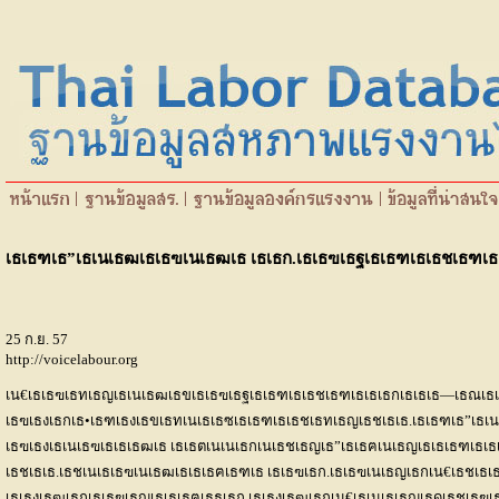
เธเธฑเธ”เธเนเธฒเธเธฃเนเธฒเธ เธเธก.เธเธฃเธฐเธเธฑเธเธชเธฑเธเธ
25 ก.ย. 57
http://voicelabour.org
เน€เธเธฃเธทเธญเธเนเธฒเธขเธเธฃเธฐเธเธฑเธเธชเธฑเธเธเธกเธเธเธ—เธณเธเธฒเธ
เธฃเธงเธกเธ•เธฑเธงเธขเธทเนเธเธซเธเธฑเธเธชเธทเธญเธชเธเธ.เธเธฑเธ”เธเนเธ
เธฃเธงเธเนเธฃเธเธเธฒเธ เธเธตเนเนเธกเนเธชเธญเธ”เธเธฅเนเธญเธเธเธฑเธ
เธชเธเธ.เธชเนเธเธฃเนเธฒเธเธเธฅเธฑเธ เธเธฃเธก.เธเธฃเนเธญเธกเน€เธชเ
เธเธงเธฒเธกเธเธฃเธญเธเธเธฅเธธเธก เธเธงเธฒเธกเน€เธเนเธเธญเธดเธชเธฃเธฐ